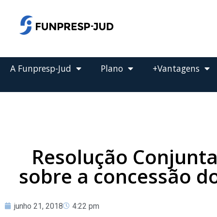
o
conteúdo
Pular
para
o
conteúdo
A Funpresp-Jud
Plano
+Vantagens
Resolução Conjunta
sobre a concessão do
junho 21, 2018
4:22 pm