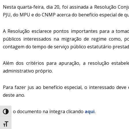
Nesta quarta-feira, dia 20, foi assinada a Resolução Co
PJU, do MPU e do CNMP acerca do benefício especial de que 
A Resolução esclarece pontos importantes para a toma
públicos interessados na migração de regime como, po
contagem do tempo de serviço público estatutário prestado
Além dos critérios para apuração, a resolução estabe
administrativo próprio.
Para fazer jus ao benefício especial, o interessado deve
deste ano.
Leia o documento na íntegra clicando
aqui
.
Alternar alto contraste
Alternar tamanho da fonte