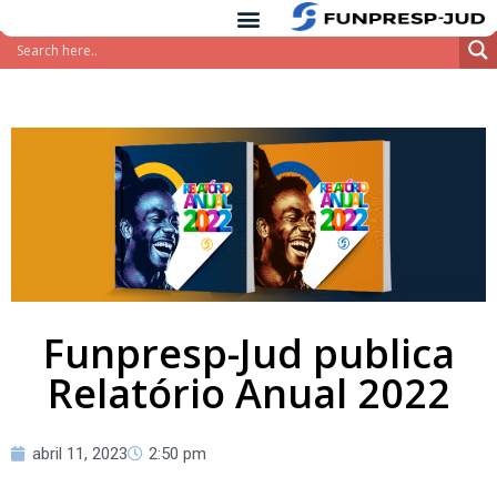
conteúdo
Pular
para
o
conteúdo
Funpresp-Jud publica
Relatório Anual 2022
abril 11, 2023
2:50 pm