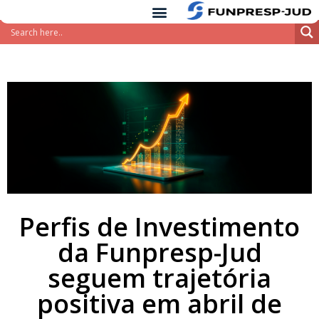
conteúdo
Pular
para
o
conteúdo
Perfis de Investimento
da Funpresp-Jud
seguem trajetória
positiva em abril de