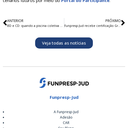
cenários futuros por meio do
Portal do Participante
.
ANTERIOR
PRÓXIMO
BD e CD: quando a piscina coletiva dá lugar à piscina individual
Funpresp-Jud recebe certificação Great People Mental Health (GPMH)
Veja todas as notícias
Funpresp-Jud
A Funpresp-Jud
Adesão
CAR